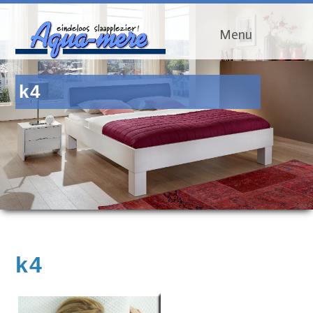
Menu
k4
k4