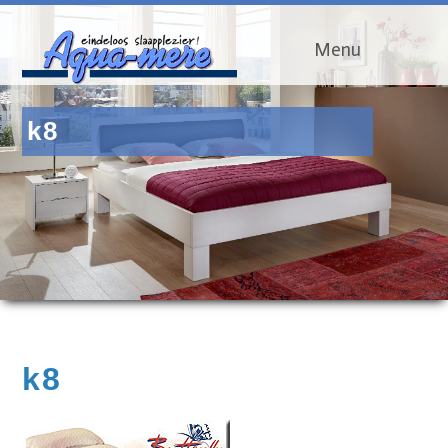
Menu
k8
k8