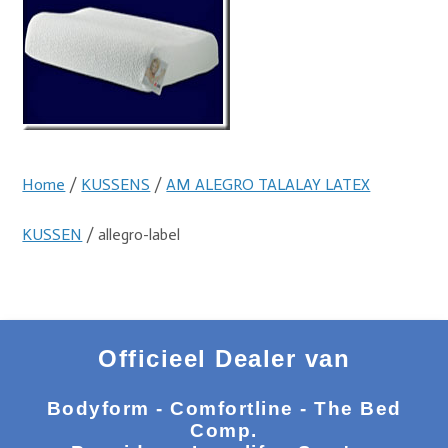
Home
/
KUSSENS
/
AM ALEGRO TALALAY LATEX
KUSSEN
/ allegro-label
Officieel Dealer van
Bodyform - Comfortline - The Bed
Comp.