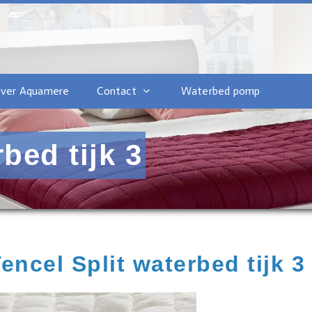
ver Aquamere
Contact
Waterbed pomp
bed tijk 3
encel Split waterbed tijk 3