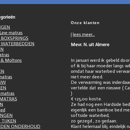
gorieën
Onze klanten
NGEN
ine matras
|
lees meer...
 BOXSPRINGS
 WATERBEDDEN
Mevr. N. uit Almere
EN
atras
In januari werd ik gebeld doo
 & Moltons
of ik bij haar moeder langs w
omdat haar waterbed verwar
EN
niet meer deed.
matras
De verwarming was inderdaa
UW
vertelde dat een nieuwe ( Ca
LEN
)
matras
€ 125,00 koste.
 MATRAS
Ze had nog een Hardside bed
EN
eigenlijk een bamboe bed me
zed
softside waterbed,
INGEN
zo gezegd , zo gedaan.
 TIJKEN
Klant helemaal blij, eindelijk 
DDEN ONDERHOUD