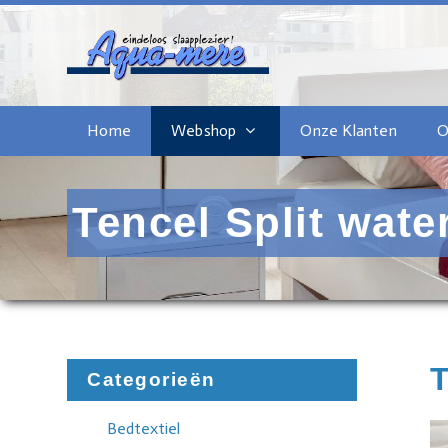
Home
Webshop
Onze Klanten
O
Tencel Split water
T
Categorieën
Bedtextiel