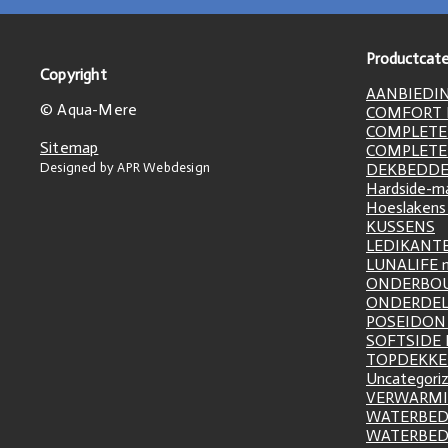
Productcate
Copyright
AANBIEDI
© Aqua-Mere
COMFORT L
COMPLETE
Sitemap
COMPLETE
Designed by APR Webdesign
DEKBEDD
Hardside-m
Hoeslakens
KUSSENS
LEDIKANT
LUNALIFE 
ONDERBO
ONDERDE
POSEIDON 
SOFTSIDE
TOPDEKK
Uncategori
VERWARM
WATERBED
WATERBE