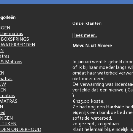
gorieën
Onze klanten
NGEN
ine matras
|
lees meer...
 BOXSPRINGS
 WATERBEDDEN
Mevr. N. uit Almere
EN
atras
In januari werd ik gebeld doo
 & Moltons
of ik bij haar moeder langs w
omdat haar waterbed verwar
EN
niet meer deed.
matras
De verwarming was inderdaa
UW
vertelde dat een nieuwe ( Ca
LEN
)
matras
€ 125,00 koste.
 MATRAS
Ze had nog een Hardside bed
EN
eigenlijk een bamboe bed me
zed
softside waterbed,
INGEN
zo gezegd , zo gedaan.
 TIJKEN
Klant helemaal blij, eindelijk 
DDEN ONDERHOUD