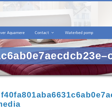
ver Aquamere
Contact
Waterbed pomp
1c6ab0e7aecdcb23e–o
bf40fa801aba6631c6ab0e7a
media