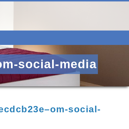
m-social-media
ecdcb23e–om-social-