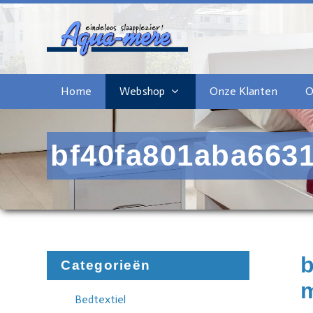
Home
Webshop
Onze Klanten
O
bf40fa801aba663
Categorieën
Bedtextiel