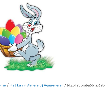
ome
/
Het kán in Almere bij Aqua-mere !
/ bf40fa801aba6631c6ab