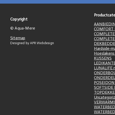
Productcate
Copyright
AANBIEDI
© Aqua-Mere
COMFORT L
COMPLETE
Sitemap
COMPLETE
Designed by APR Webdesign
DEKBEDD
Hardside-m
Hoeslakens
KUSSENS
LEDIKANT
LUNALIFE 
ONDERBO
ONDERDE
POSEIDON 
SOFTSIDE
TOPDEKK
Uncategori
VERWARM
WATERBED
WATERBE