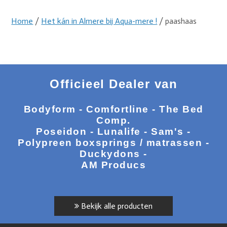
Home
/
Het kán in Almere bij Aqua-mere !
/ paashaas
Officieel Dealer van
Bodyform - Comfortline - The Bed
Comp.
Poseidon - Lunalife - Sam's -
Polypreen boxsprings / matrassen -
Duckydons -
AM Producs
Bekijk alle producten