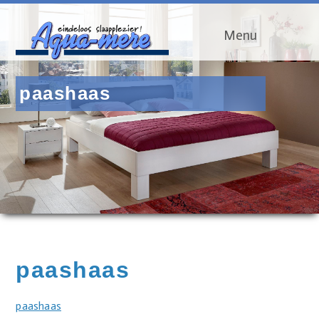
Menu
paashaas
paashaas
paashaas