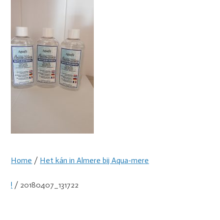
Home
/
Het kán in Almere bij Aqua-mere
!
/ 20180407_131722