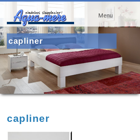
Menu
capliner
capliner