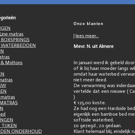
gorieën
Onze klanten
NGEN
ine matras
|
lees meer...
 BOXSPRINGS
 WATERBEDDEN
Mevr. N. uit Almere
EN
atras
In januari werd ik gebeld doo
 & Moltons
of ik bij haar moeder langs w
omdat haar waterbed verwar
EN
niet meer deed.
matras
De verwarming was inderdaa
UW
vertelde dat een nieuwe ( Ca
LEN
)
matras
€ 125,00 koste.
 MATRAS
Ze had nog een Hardside bed
EN
eigenlijk een bamboe bed me
zed
softside waterbed,
INGEN
zo gezegd , zo gedaan.
 TIJKEN
Klant helemaal blij, eindelijk 
DDEN ONDERHOUD