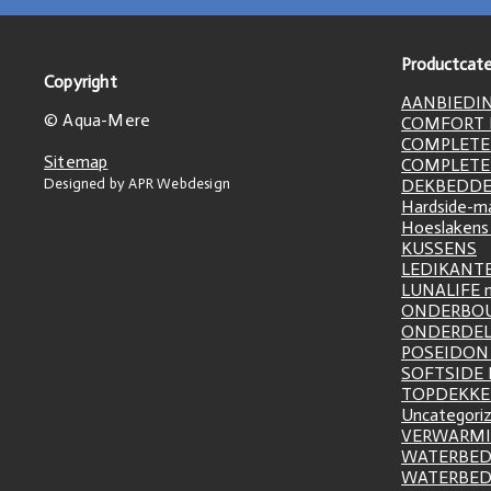
Productcate
Copyright
AANBIEDI
© Aqua-Mere
COMFORT L
COMPLETE
Sitemap
COMPLETE
Designed by APR Webdesign
DEKBEDD
Hardside-m
Hoeslakens
KUSSENS
LEDIKANT
LUNALIFE 
ONDERBO
ONDERDE
POSEIDON 
SOFTSIDE
TOPDEKK
Uncategori
VERWARM
WATERBED
WATERBE