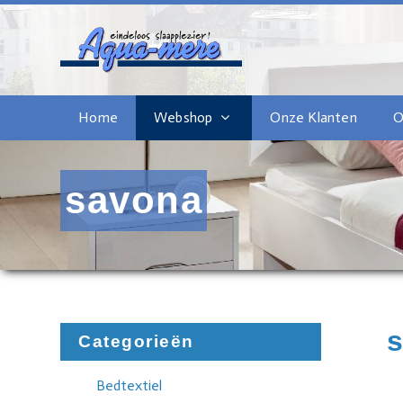
Home
Webshop
Onze Klanten
O
savona
Categorieën
Bedtextiel