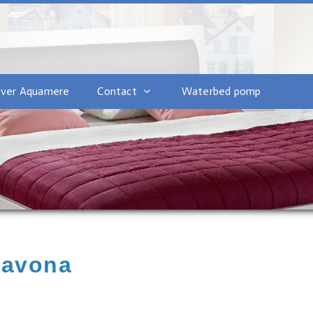
ver Aquamere
Contact
Waterbed pomp
savona