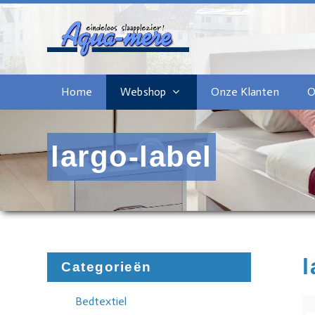
Home
Webshop
Onze Klanten
O
largo-label
l
Categorieën
Bedtextiel