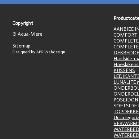
Productcate
Copyright
AANBIEDI
© Aqua-Mere
COMFORT L
COMPLETE
Sitemap
COMPLETE
Designed by APR Webdesign
DEKBEDD
Hardside-m
Hoeslakens
KUSSENS
LEDIKANT
LUNALIFE 
ONDERBO
ONDERDE
POSEIDON 
SOFTSIDE
TOPDEKK
Uncategori
VERWARM
WATERBED
WATERBE