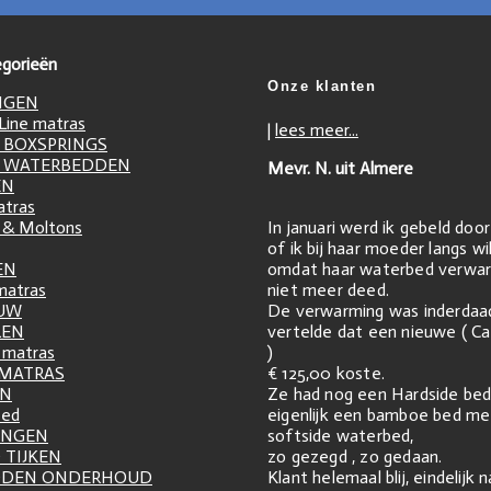
gorieën
Onze klanten
NGEN
ine matras
|
lees meer...
 BOXSPRINGS
 WATERBEDDEN
Mevr. N. uit Almere
EN
atras
In januari werd ik gebeld doo
 & Moltons
of ik bij haar moeder langs w
omdat haar waterbed verwar
EN
niet meer deed.
matras
De verwarming was inderdaa
UW
vertelde dat een nieuwe ( Ca
LEN
)
matras
€ 125,00 koste.
 MATRAS
Ze had nog een Hardside bed
EN
eigenlijk een bamboe bed me
zed
softside waterbed,
INGEN
zo gezegd , zo gedaan.
 TIJKEN
Klant helemaal blij, eindelijk 
DDEN ONDERHOUD