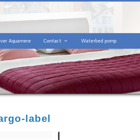
ver Aquamere
Contact
Waterbed pomp
argo-label