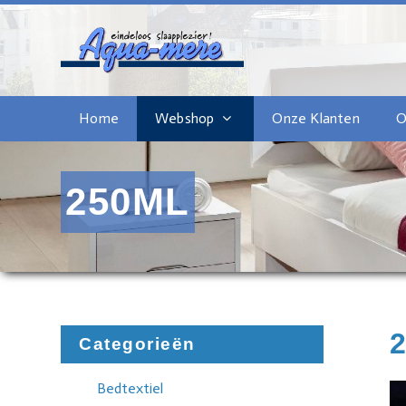
Home
Webshop
Onze Klanten
O
250ML
Categorieën
Bedtextiel