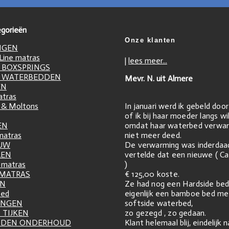
gorieën
Onze klanten
NGEN
ine matras
|
lees meer...
 BOXSPRINGS
 WATERBEDDEN
Mevr. N. uit Almere
EN
atras
In januari werd ik gebeld doo
 & Moltons
of ik bij haar moeder langs w
omdat haar waterbed verwar
EN
niet meer deed.
matras
De verwarming was inderdaa
UW
vertelde dat een nieuwe ( Ca
LEN
)
matras
€ 125,00 koste.
 MATRAS
Ze had nog een Hardside bed
EN
eigenlijk een bamboe bed me
zed
softside waterbed,
INGEN
zo gezegd , zo gedaan.
 TIJKEN
Klant helemaal blij, eindelijk 
DDEN ONDERHOUD