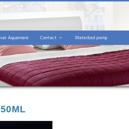
ver Aquamere
Contact
Waterbed pomp
250ML