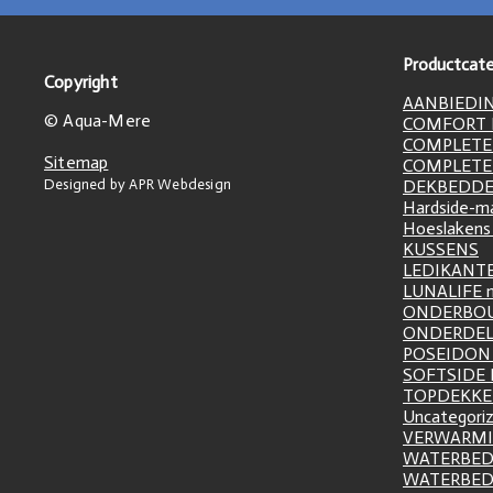
Productcate
Copyright
AANBIEDI
© Aqua-Mere
COMFORT L
COMPLETE
Sitemap
COMPLETE
Designed by APR Webdesign
DEKBEDD
Hardside-m
Hoeslakens
KUSSENS
LEDIKANT
LUNALIFE 
ONDERBO
ONDERDE
POSEIDON 
SOFTSIDE
TOPDEKK
Uncategori
VERWARM
WATERBED
WATERBE