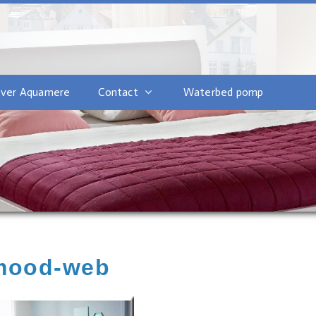
ver Aquamere
Contact
Waterbed pomp
mood-web