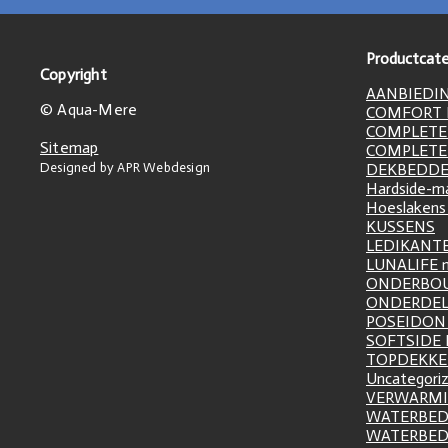
Productcate
Copyright
AANBIEDI
© Aqua-Mere
COMFORT L
COMPLETE
Sitemap
COMPLETE
Designed by APR Webdesign
DEKBEDD
Hardside-m
Hoeslakens
KUSSENS
LEDIKANT
LUNALIFE 
ONDERBO
ONDERDE
POSEIDON 
SOFTSIDE
TOPDEKK
Uncategori
VERWARM
WATERBED
WATERBE