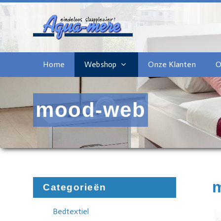
Home
Webshop
Onze Klanten
O
mood-web
Categorieën
Bedtextiel