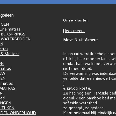
gorieën
Onze klanten
NGEN
ine matras
|
lees meer...
 BOXSPRINGS
 WATERBEDDEN
Mevr. N. uit Almere
EN
atras
In januari werd ik gebeld doo
 & Moltons
of ik bij haar moeder langs w
omdat haar waterbed verwar
EN
niet meer deed.
matras
De verwarming was inderdaa
UW
vertelde dat een nieuwe ( Ca
LEN
)
matras
€ 125,00 koste.
 MATRAS
Ze had nog een Hardside bed
EN
eigenlijk een bamboe bed me
zed
softside waterbed,
INGEN
zo gezegd , zo gedaan.
 TIJKEN
Klant helemaal blij, eindelijk 
DDEN ONDERHOUD