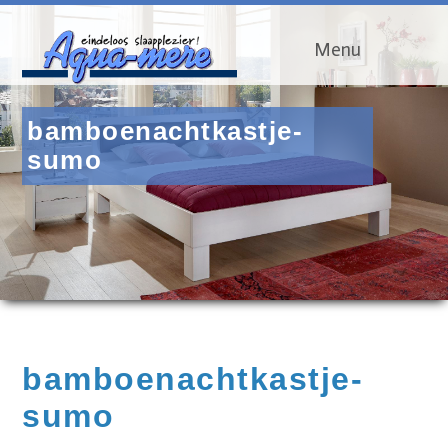
Menu
bamboenachtkastje-
sumo
bamboenachtkastje-
sumo