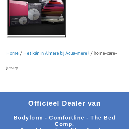
Home
/
Het kán in Almere bij Aqua-mere !
/ home-care-
jersey
Officieel Dealer van
Bodyform - Comfortline - The Bed
Comp.