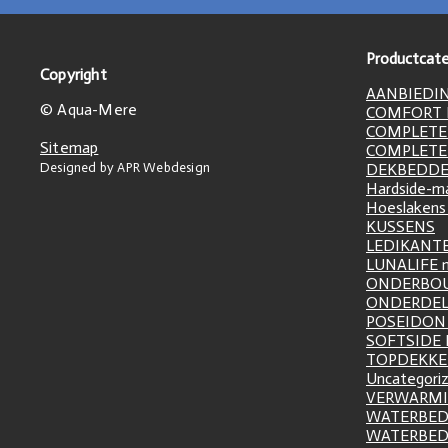
Productcate
Copyright
AANBIEDI
© Aqua-Mere
COMFORT L
COMPLETE
Sitemap
COMPLETE
Designed by APR Webdesign
DEKBEDD
Hardside-m
Hoeslakens
KUSSENS
LEDIKANT
LUNALIFE 
ONDERBO
ONDERDE
POSEIDON 
SOFTSIDE
TOPDEKK
Uncategori
VERWARM
WATERBED
WATERBE