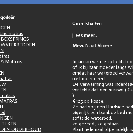
gorieën
Onze klanten
NGEN
ine matras
|
lees meer...
 BOXSPRINGS
 WATERBEDDEN
Mevr. N. uit Almere
EN
atras
In januari werd ik gebeld doo
 & Moltons
of ik bij haar moeder langs w
omdat haar waterbed verwar
EN
niet meer deed.
matras
De verwarming was inderdaa
UW
vertelde dat een nieuwe ( Ca
LEN
)
matras
€ 125,00 koste.
 MATRAS
Ze had nog een Hardside bed
EN
eigenlijk een bamboe bed me
zed
softside waterbed,
INGEN
zo gezegd , zo gedaan.
 TIJKEN
Klant helemaal blij, eindelijk 
DDEN ONDERHOUD