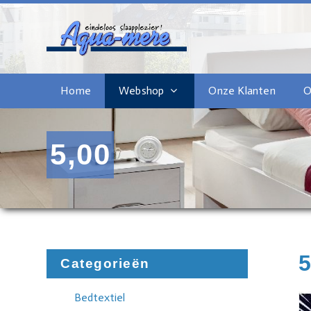
Home
Webshop
Onze Klanten
O
5,00
5
Categorieën
Bedtextiel