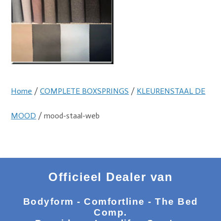
Home
/
COMPLETE BOXSPRINGS
/
KLEURENSTAAL DE
MOOD
/ mood-staal-web
Officieel Dealer van
Bodyform - Comfortline - The Bed
Comp.