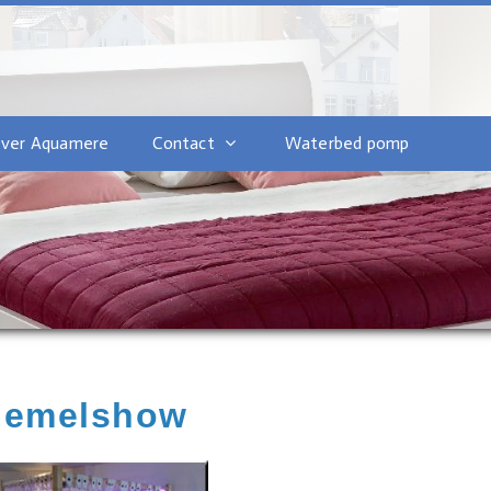
ver Aquamere
Contact
Waterbed pomp
hemelshow