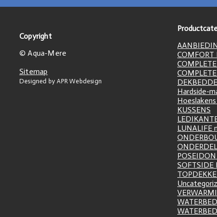
Productcate
Copyright
AANBIEDI
© Aqua-Mere
COMFORT L
COMPLETE
Sitemap
COMPLETE
Designed by APR Webdesign
DEKBEDD
Hardside-m
Hoeslakens
KUSSENS
LEDIKANT
LUNALIFE 
ONDERBO
ONDERDE
POSEIDON 
SOFTSIDE
TOPDEKK
Uncategori
VERWARM
WATERBED
WATERBE