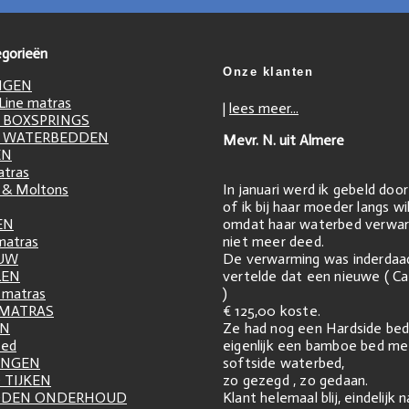
gorieën
Onze klanten
NGEN
ine matras
|
lees meer...
 BOXSPRINGS
 WATERBEDDEN
Mevr. N. uit Almere
EN
atras
In januari werd ik gebeld doo
 & Moltons
of ik bij haar moeder langs w
omdat haar waterbed verwar
EN
niet meer deed.
matras
De verwarming was inderdaa
UW
vertelde dat een nieuwe ( Ca
LEN
)
matras
€ 125,00 koste.
 MATRAS
Ze had nog een Hardside bed
EN
eigenlijk een bamboe bed me
zed
softside waterbed,
INGEN
zo gezegd , zo gedaan.
 TIJKEN
Klant helemaal blij, eindelijk 
DDEN ONDERHOUD