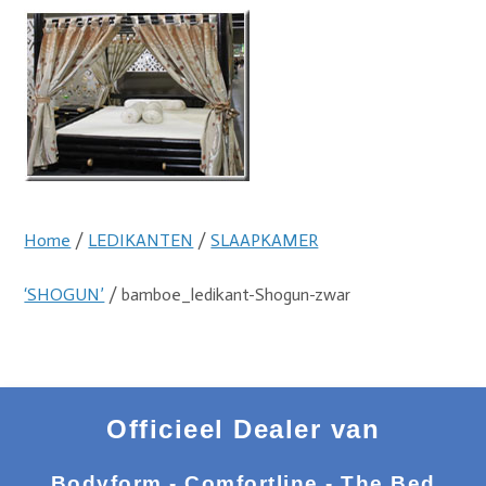
Home
/
LEDIKANTEN
/
SLAAPKAMER
‘SHOGUN’
/ bamboe_ledikant-Shogun-zwar
Officieel Dealer van
Bodyform - Comfortline - The Bed