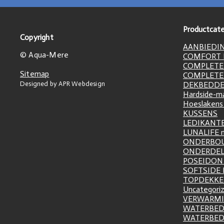
Productcate
Copyright
AANBIEDI
© Aqua-Mere
COMFORT L
COMPLETE
Sitemap
COMPLETE
Designed by APR Webdesign
DEKBEDD
Hardside-m
Hoeslakens
KUSSENS
LEDIKANT
LUNALIFE 
ONDERBO
ONDERDE
POSEIDON 
SOFTSIDE
TOPDEKK
Uncategori
VERWARM
WATERBED
WATERBE