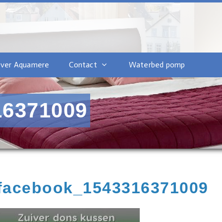
ver Aquamere
Contact
Waterbed pomp
16371009
.facebook_1543316371009