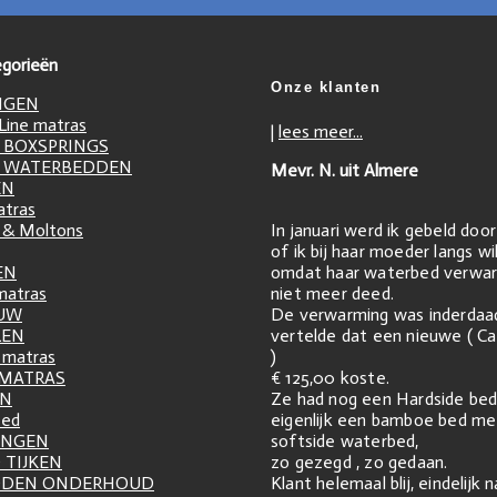
gorieën
Onze klanten
NGEN
ine matras
|
lees meer...
 BOXSPRINGS
 WATERBEDDEN
Mevr. N. uit Almere
EN
atras
In januari werd ik gebeld doo
 & Moltons
of ik bij haar moeder langs w
omdat haar waterbed verwar
EN
niet meer deed.
matras
De verwarming was inderdaa
UW
vertelde dat een nieuwe ( Ca
LEN
)
matras
€ 125,00 koste.
 MATRAS
Ze had nog een Hardside bed
EN
eigenlijk een bamboe bed me
zed
softside waterbed,
INGEN
zo gezegd , zo gedaan.
 TIJKEN
Klant helemaal blij, eindelijk 
DDEN ONDERHOUD