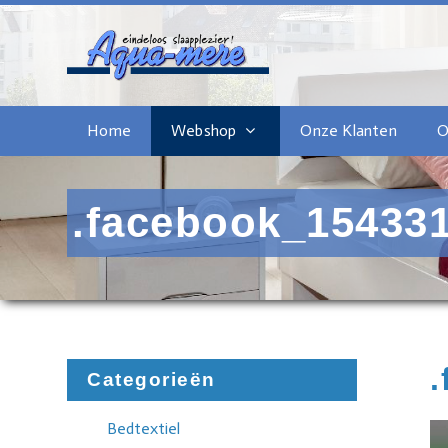
Home
Webshop
Onze Klanten
O
.facebook_15433
Categorieën
Bedtextiel