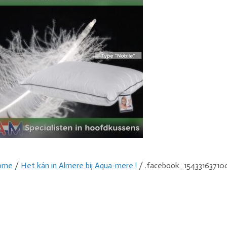
ome
/
Het kán in Almere bij Aqua-mere !
/ .facebook_15433163710