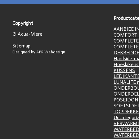
Productcate
Copyright
AANBIEDI
© Aqua-Mere
COMFORT L
COMPLETE
Sitemap
COMPLETE
Designed by APR Webdesign
DEKBEDD
Hardside-m
Hoeslakens
KUSSENS
LEDIKANT
LUNALIFE 
ONDERBO
ONDERDE
POSEIDON 
SOFTSIDE
TOPDEKK
Uncategori
VERWARM
WATERBED
WATERBE