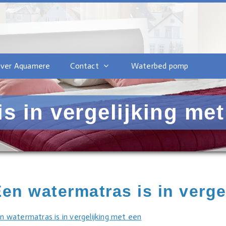
ver Aquamere
Contact
Waterbed pomp
s in vergelijking met
en watermatras is in verge
n watermatras is in vergelijking met een