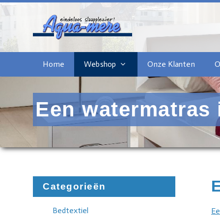
Home
Webshop
Onze Klanten
O
Een watermatras i
E
Categorieën
Bedtextiel
Ee