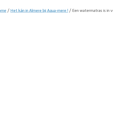
ome
/
Het kán in Almere bij Aqua-mere !
/ Een watermatras is in v