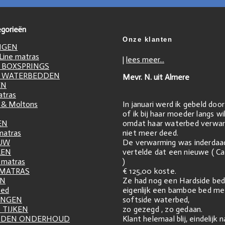
gorieën
Onze klanten
NGEN
ine matras
|
lees meer...
 BOXSPRINGS
 WATERBEDDEN
Mevr. N. uit Almere
EN
atras
In januari werd ik gebeld doo
 & Moltons
of ik bij haar moeder langs w
omdat haar waterbed verwar
EN
niet meer deed.
matras
De verwarming was inderdaa
UW
vertelde dat een nieuwe ( Ca
LEN
)
matras
€ 125,00 koste.
 MATRAS
Ze had nog een Hardside bed
EN
eigenlijk een bamboe bed me
zed
softside waterbed,
INGEN
zo gezegd , zo gedaan.
 TIJKEN
Klant helemaal blij, eindelijk 
DDEN ONDERHOUD