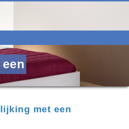
 een
lijking met een