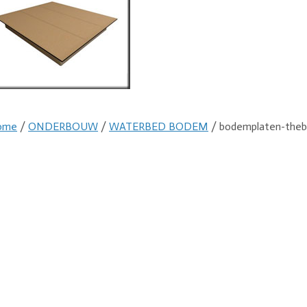
ome
/
ONDERBOUW
/
WATERBED BODEM
/ bodemplaten-the