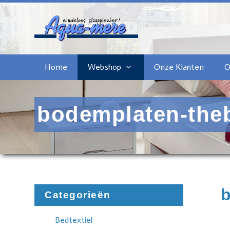
Home
Webshop
Onze Klanten
O
bodemplaten-the
Categorieën
Bedtextiel