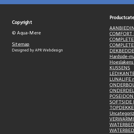
Productcate
Copyright
AANBIEDI
© Aqua-Mere
COMFORT L
COMPLETE
Sitemap
COMPLETE
Designed by APR Webdesign
DEKBEDD
Hardside-m
Hoeslakens
KUSSENS
LEDIKANT
LUNALIFE 
ONDERBO
ONDERDE
POSEIDON 
SOFTSIDE
TOPDEKK
Uncategori
VERWARM
WATERBED
WATERBE