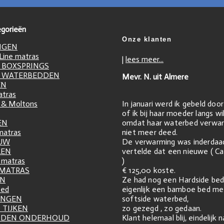
gorieën
Onze klanten
NGEN
ine matras
|
lees meer...
 BOXSPRINGS
 WATERBEDDEN
Mevr. N. uit Almere
EN
atras
In januari werd ik gebeld doo
 & Moltons
of ik bij haar moeder langs w
omdat haar waterbed verwar
EN
niet meer deed.
matras
De verwarming was inderdaa
UW
vertelde dat een nieuwe ( Ca
LEN
)
matras
€ 125,00 koste.
 MATRAS
Ze had nog een Hardside bed
EN
eigenlijk een bamboe bed me
zed
softside waterbed,
INGEN
zo gezegd , zo gedaan.
 TIJKEN
Klant helemaal blij, eindelijk 
DDEN ONDERHOUD