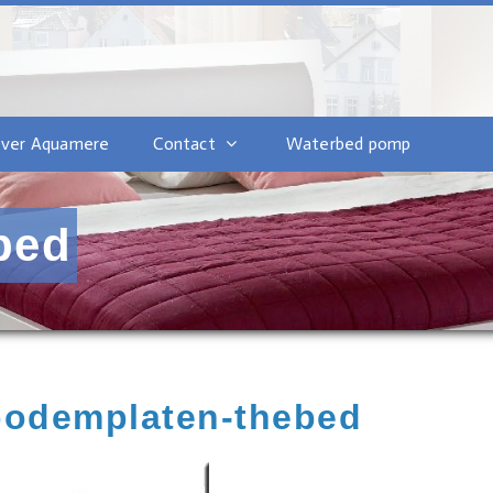
ver Aquamere
Contact
Waterbed pomp
bed
bodemplaten-thebed