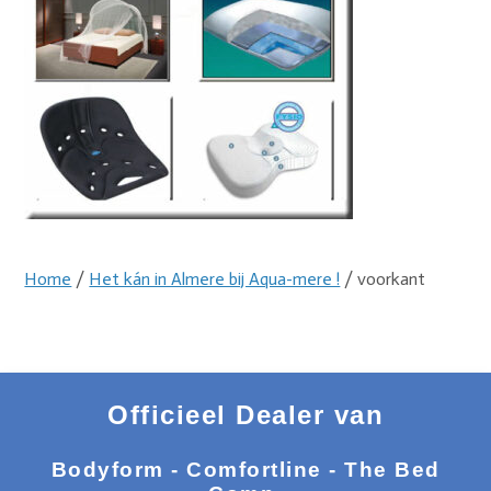
Home
/
Het kán in Almere bij Aqua-mere !
/ voorkant
Officieel Dealer van
Bodyform - Comfortline - The Bed