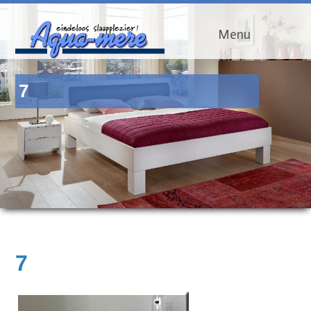
Menu
7
7