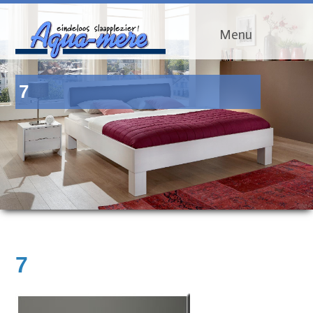
Menu
7
7