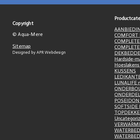
Productcate
Copyright
AANBIEDI
© Aqua-Mere
COMFORT L
COMPLETE
Sitemap
COMPLETE
Designed by APR Webdesign
DEKBEDD
Hardside-m
Hoeslakens
KUSSENS
LEDIKANT
LUNALIFE 
ONDERBO
ONDERDE
POSEIDON 
SOFTSIDE
TOPDEKK
Uncategori
VERWARM
WATERBED
WATERBE