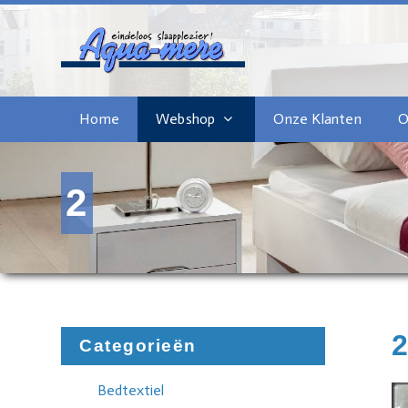
Home
Webshop
Onze Klanten
O
2
Categorieën
Bedtextiel