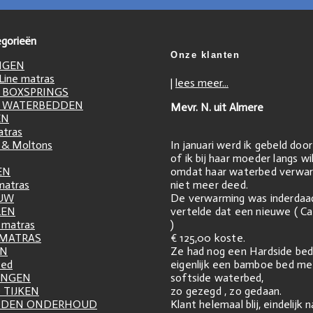
gorieën
Onze klanten
NGEN
ine matras
|
lees meer...
 BOXSPRINGS
 WATERBEDDEN
Mevr. N. uit Almere
EN
atras
In januari werd ik gebeld doo
 & Moltons
of ik bij haar moeder langs w
omdat haar waterbed verwar
EN
niet meer deed.
matras
De verwarming was inderdaa
UW
vertelde dat een nieuwe ( Ca
LEN
)
matras
€ 125,00 koste.
 MATRAS
Ze had nog een Hardside bed
EN
eigenlijk een bamboe bed me
zed
softside waterbed,
INGEN
zo gezegd , zo gedaan.
 TIJKEN
Klant helemaal blij, eindelijk 
DDEN ONDERHOUD