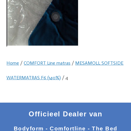
Home
/
COMFORT Line matras
/
MESAMOLL SOFTSIDE
WATERMATRAS F6 (140%)
/ 4
Officieel Dealer van
Bodyform - Comfortline - The Bed