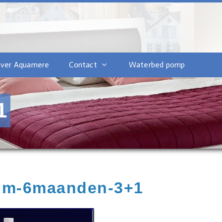
ver Aquamere
Contact
Waterbed pomp
1
bm-6maanden-3+1