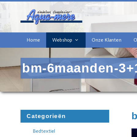
Home
Webshop
Onze Klanten
O
bm-6maanden-3+
Categorieën
Bedtextiel