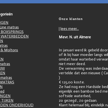
gorieën
Onze klanten
NGEN
ine matras
|
lees meer...
 BOXSPRINGS
 WATERBEDDEN
Mevr. N. uit Almere
EN
atras
In januari werd ik gebeld doo
 & Moltons
of ik bij haar moeder langs w
omdat haar waterbed verwar
EN
niet meer deed.
matras
De verwarming was inderdaa
UW
vertelde dat een nieuwe ( Ca
LEN
)
matras
€ 125,00 koste.
 MATRAS
Ze had nog een Hardside bed
EN
eigenlijk een bamboe bed me
zed
softside waterbed,
INGEN
zo gezegd , zo gedaan.
 TIJKEN
Klant helemaal blij, eindelijk 
DDEN ONDERHOUD