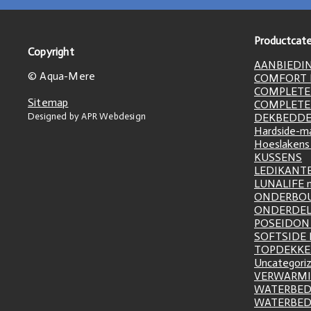
Productcate
Copyright
AANBIEDI
© Aqua-Mere
COMFORT L
COMPLETE
Sitemap
COMPLETE
Designed by APR Webdesign
DEKBEDD
Hardside-m
Hoeslakens
KUSSENS
LEDIKANT
LUNALIFE 
ONDERBO
ONDERDE
POSEIDON 
SOFTSIDE
TOPDEKK
Uncategori
VERWARM
WATERBED
WATERBE