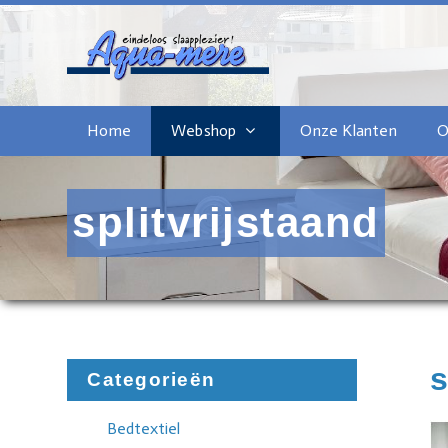
Home
Webshop
Onze Klanten
O
splitvrijstaand
s
Categorieën
Bedtextiel