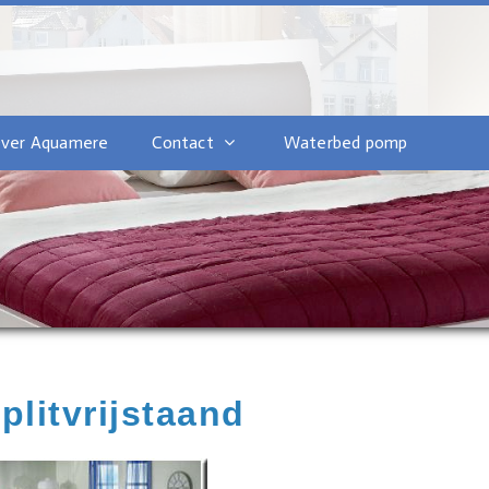
ver Aquamere
Contact
Waterbed pomp
plitvrijstaand