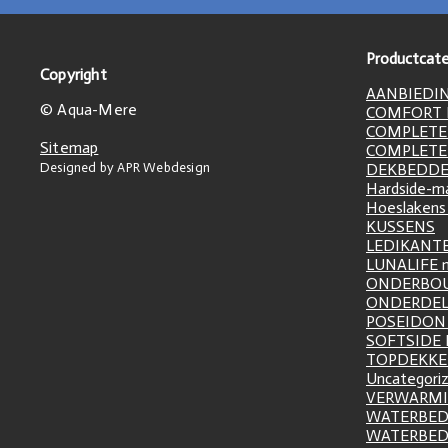
Productcate
Copyright
AANBIEDI
© Aqua-Mere
COMFORT L
COMPLETE
Sitemap
COMPLETE
Designed by APR Webdesign
DEKBEDD
Hardside-m
Hoeslakens
KUSSENS
LEDIKANT
LUNALIFE 
ONDERBO
ONDERDE
POSEIDON 
SOFTSIDE
TOPDEKK
Uncategori
VERWARM
WATERBED
WATERBE