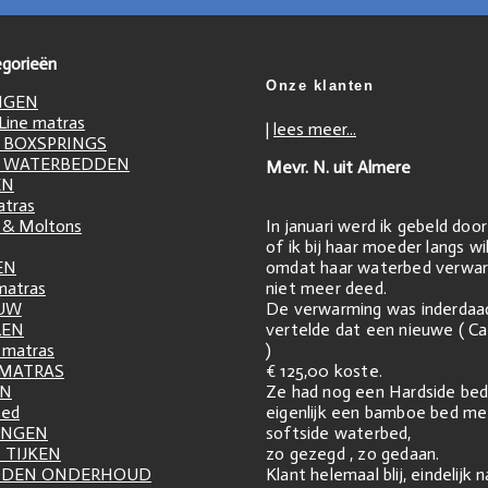
gorieën
Onze klanten
NGEN
ine matras
|
lees meer...
 BOXSPRINGS
 WATERBEDDEN
Mevr. N. uit Almere
EN
atras
In januari werd ik gebeld doo
 & Moltons
of ik bij haar moeder langs w
omdat haar waterbed verwar
EN
niet meer deed.
matras
De verwarming was inderdaa
UW
vertelde dat een nieuwe ( Ca
LEN
)
matras
€ 125,00 koste.
 MATRAS
Ze had nog een Hardside bed
EN
eigenlijk een bamboe bed me
zed
softside waterbed,
INGEN
zo gezegd , zo gedaan.
 TIJKEN
Klant helemaal blij, eindelijk 
DDEN ONDERHOUD