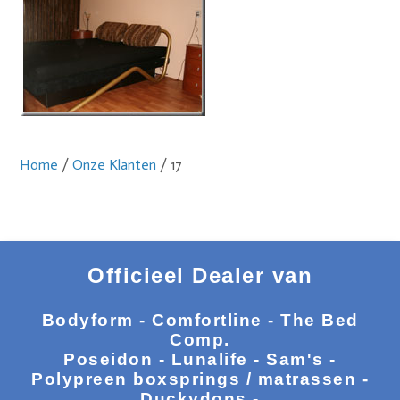
Home
/
Onze Klanten
/ 17
Officieel Dealer van
Bodyform - Comfortline - The Bed
Comp.
Poseidon - Lunalife - Sam's -
Polypreen boxsprings / matrassen -
Duckydons -