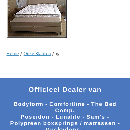
Home
/
Onze Klanten
/ 19
Officieel Dealer van
Bodyform - Comfortline - The Bed
Comp.
Poseidon - Lunalife - Sam's -
Polypreen boxsprings / matrassen -
Duckydons -