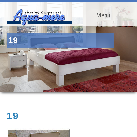
Menu
19
19