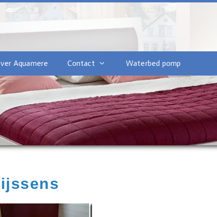
ver Aquamere
Contact
Waterbed pomp
ijssens