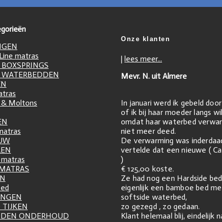
gorieën
Onze klanten
NGEN
ine matras
|
lees meer...
 BOXSPRINGS
 WATERBEDDEN
Mevr. N. uit Almere
EN
atras
In januari werd ik gebeld doo
 & Moltons
of ik bij haar moeder langs w
omdat haar waterbed verwar
EN
niet meer deed.
matras
De verwarming was inderdaa
UW
vertelde dat een nieuwe ( Ca
LEN
)
matras
€ 125,00 koste.
 MATRAS
Ze had nog een Hardside bed
EN
eigenlijk een bamboe bed me
zed
softside waterbed,
INGEN
zo gezegd , zo gedaan.
 TIJKEN
Klant helemaal blij, eindelijk 
DDEN ONDERHOUD