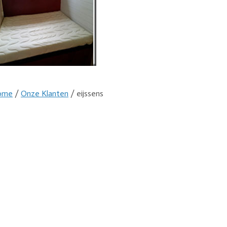
ome
/
Onze Klanten
/ eijssens