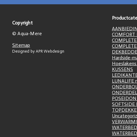
Productcate
Copyright
AANBIEDI
© Aqua-Mere
COMFORT L
COMPLETE
Sitemap
COMPLETE
Designed by APR Webdesign
DEKBEDD
Hardside-m
Hoeslakens
KUSSENS
LEDIKANT
LUNALIFE 
ONDERBO
ONDERDE
POSEIDON 
SOFTSIDE
TOPDEKK
Uncategori
VERWARM
WATERBED
WATERBE