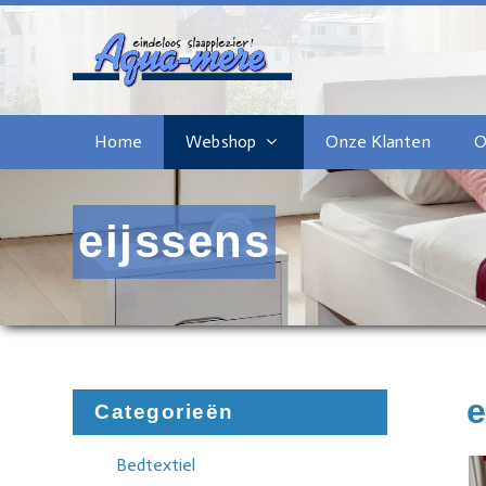
Home
Webshop
Onze Klanten
O
eijssens
e
Categorieën
Bedtextiel