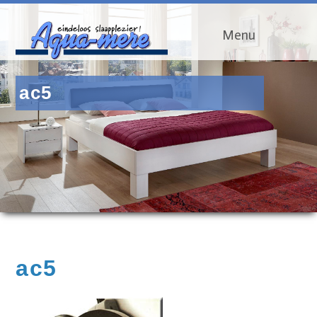
Menu
ac5
ac5