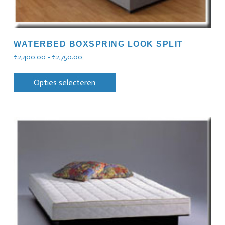
WATERBED BOXSPRING LOOK SPLIT
€
2,400.00
-
€
2,750.00
Opties selecteren