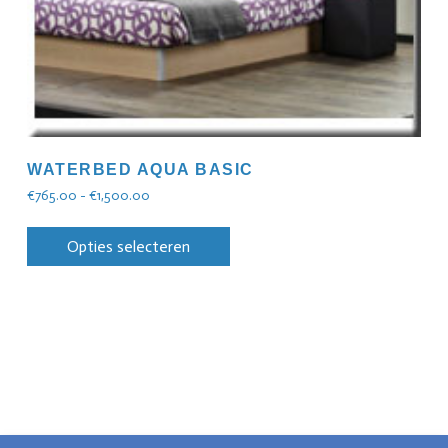
WATERBED AQUA BASIC
€
765.00
-
€
1,500.00
Opties selecteren