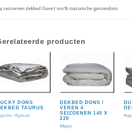
4 seizoenen dekbed Duvet 100% mazurische ganzendons
Gerelateerde producten
UCKY DONS
DEKBED DONS /
DU
EKBED TAURUS
VEREN 4
DE
SEIZOENEN 140 X
350.00
-
€
570.00
€
195
220
€
84.50