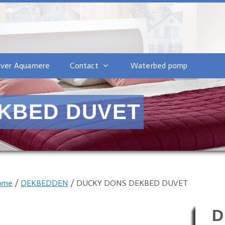
ver Aquamere
Contact
Waterbed pomp
KBED DUVET
ome
/
DEKBEDDEN
/ DUCKY DONS DEKBED DUVET
D