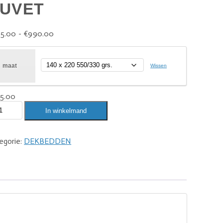
UVET
5.00
-
€
990.00
maat
Wissen
5.00
In winkelmand
egorie:
DEKBEDDEN