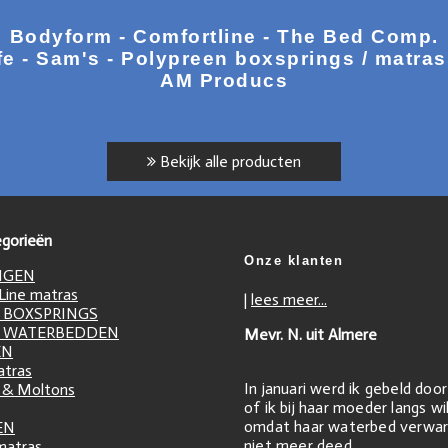
Bodyform - Comfortline - The Bed Comp.
fe - Sam's - Polypreen boxsprings / matra
AM Producs
Bekijk alle producten
gorieën
Onze klanten
NGEN
ine matras
|
lees meer...
 BOXSPRINGS
 WATERBEDDEN
Mevr. N. uit Almere
EN
atras
In januari werd ik gebeld doo
 & Moltons
of ik bij haar moeder langs w
omdat haar waterbed verwar
EN
niet meer deed.
matras