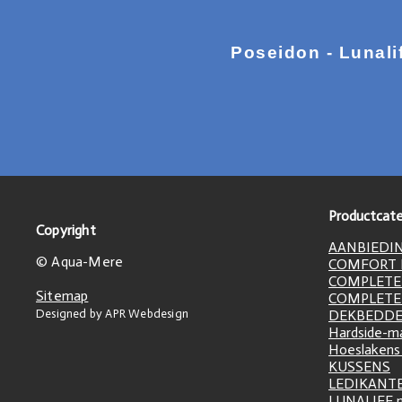
Poseidon - Lunali
Productcate
Copyright
AANBIEDI
© Aqua-Mere
COMFORT L
COMPLETE
Sitemap
COMPLETE
Designed by APR Webdesign
DEKBEDD
Hardside-m
Hoeslakens
KUSSENS
LEDIKANT
LUNALIFE 