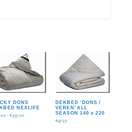
CKY DONS
DEKBED ‘DONS /
KBED NEXLIFE
VEREN’ ALL
SEASON 140 x 220
.00
-
€
335.00
€
47.50