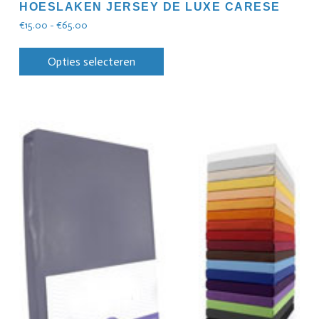
HOESLAKEN JERSEY DE LUXE CARESE
€
15.00
-
€
65.00
Opties selecteren