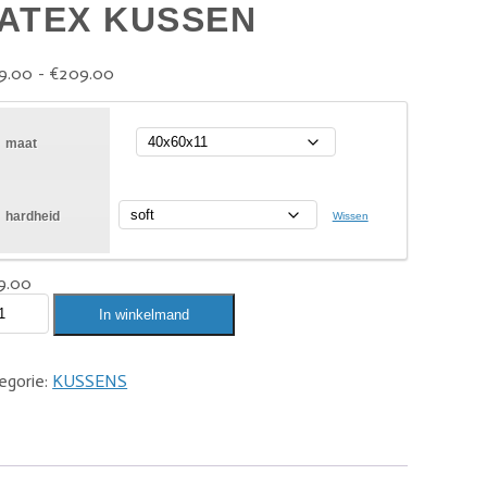
ATEX KUSSEN
9.00
-
€
209.00
maat
hardheid
Wissen
9.00
In winkelmand
egorie:
KUSSENS