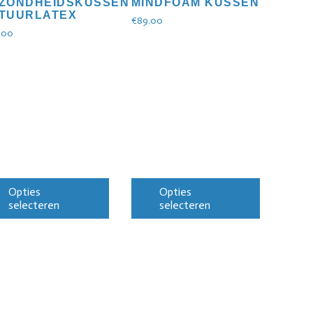
ZONDHEIDSKUSSEN
MINDFOAM KUSSEN
TUURLATEX
€
89.00
.00
Opties
Opties
selecteren
selecteren