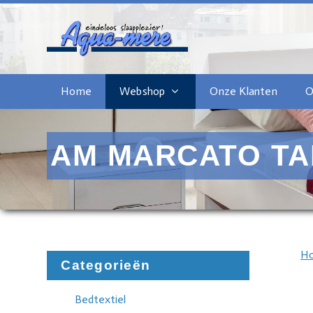
Home
Webshop
Onze Klanten
O
AM MARCATO TA
H
Categorieën
Bedtextiel