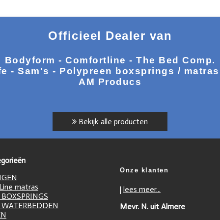
Officieel Dealer van
Bodyform - Comfortline - The Bed Comp.
fe - Sam's - Polypreen boxsprings / matra
AM Producs
Bekijk alle producten
gorieën
Onze klanten
NGEN
ine matras
|
lees meer...
 BOXSPRINGS
 WATERBEDDEN
Mevr. N. uit Almere
EN