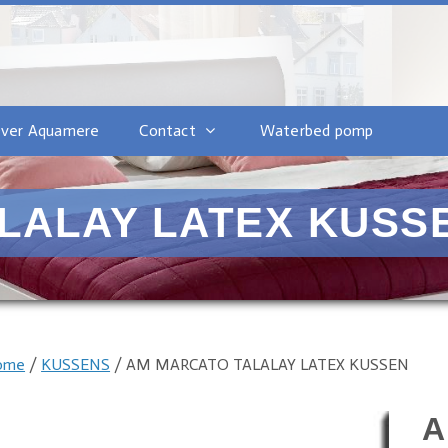
ver Aquamere
Contact
Waterbed pomp
LALAY LATEX KUSS
ome
/
KUSSENS
/ AM MARCATO TALALAY LATEX KUSSEN
A