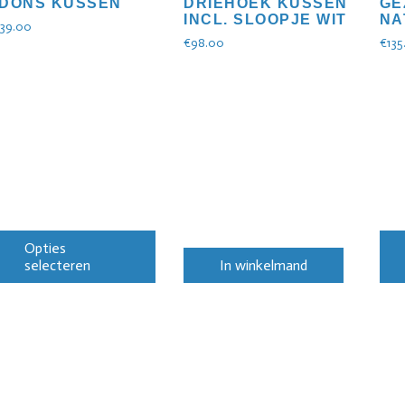
 DONS KUSSEN
DRIEHOEK KUSSEN
GE
INCL. SLOOPJE WIT
NA
139.00
€
98.00
€
135
Opties
selecteren
In winkelmand