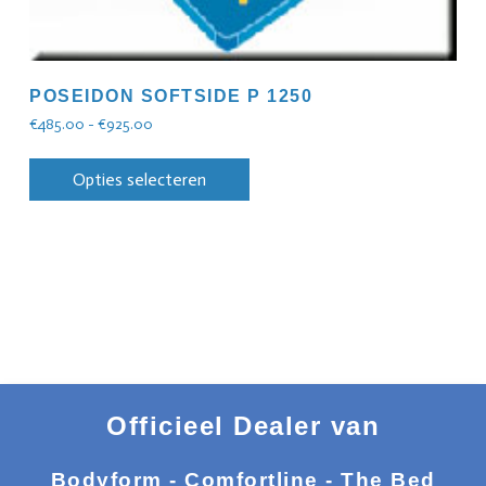
POSEIDON SOFTSIDE P 1250
€
485.00
-
€
925.00
Opties selecteren
Officieel Dealer van
Bodyform - Comfortline - The Bed