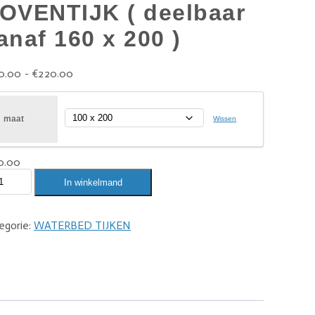
OVENTIJK ( deelbaar
anaf 160 x 200 )
0.00
-
€
220.00
maat
Wissen
0.00
In winkelmand
egorie:
WATERBED TIJKEN