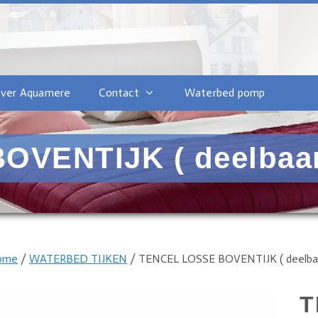
ver Aquamere
Contact
Waterbed pomp
VENTIJK ( deelbaar 
ome
/
WATERBED TIJKEN
/ TENCEL LOSSE BOVENTIJK ( deelbaar
T