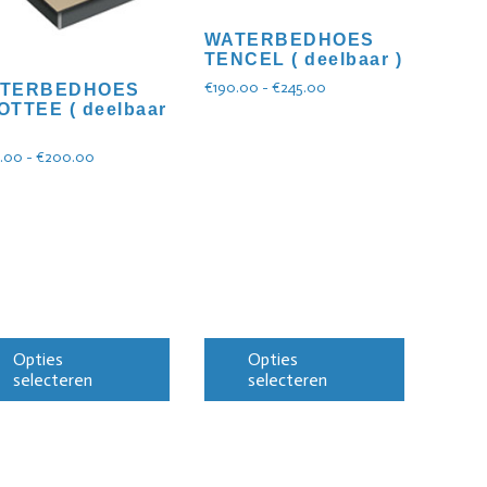
WATERBEDHOES
TENCEL ( deelbaar )
€
190.00
-
€
245.00
TERBEDHOES
OTTEE ( deelbaar
0.00
-
€
200.00
Opties
Opties
selecteren
selecteren