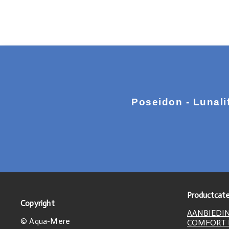
Poseidon - Lunali
Productcate
Copyright
AANBIEDI
© Aqua-Mere
COMFORT L