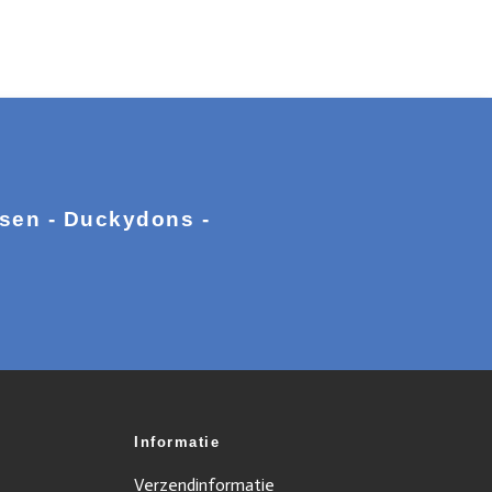
ssen - Duckydons -
Informatie
Verzendinformatie