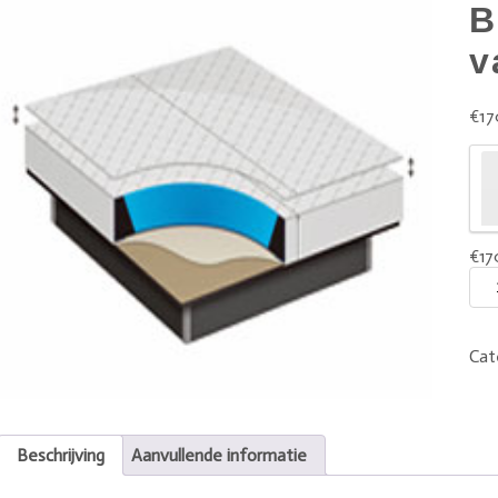
B
v
€
17
€
17
Cat
Beschrijving
Aanvullende informatie