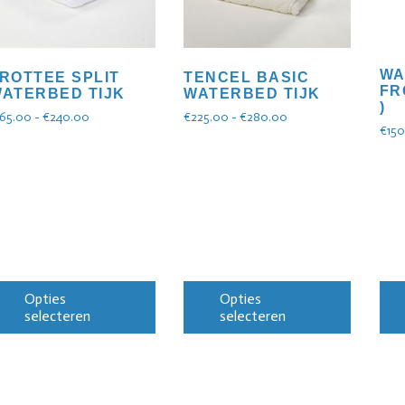
WA
ROTTEE SPLIT
TENCEL BASIC
FR
ATERBED TIJK
WATERBED TIJK
)
165.00
-
€
240.00
€
225.00
-
€
280.00
€
15
Opties
Opties
selecteren
selecteren