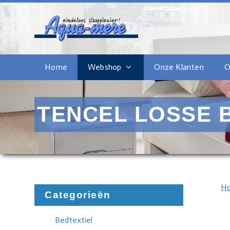
Home
Webshop
Onze Klanten
O
TENCEL LOSSE BO
H
Categorieën
Bedtextiel