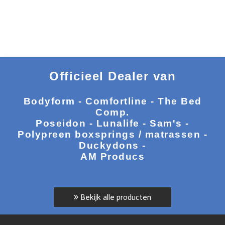
Officieel Dealer van
Bodyform - Comfortline - The Bed
Comp.
Poseidon - Lunalife - Sam's -
Polypreen boxsprings / matrassen -
Duckydons -
AM Producs
Bekijk alle producten