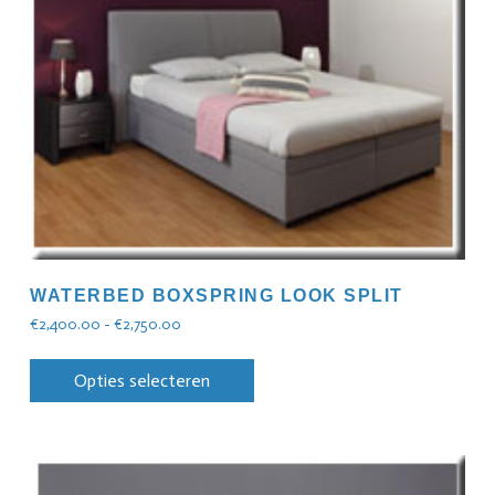
WATERBED BOXSPRING LOOK SPLIT
€
2,400.00
-
€
2,750.00
Opties selecteren