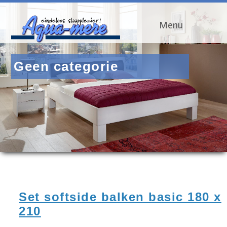
Menu
Geen categorie
Set softside balken basic 180 x
210