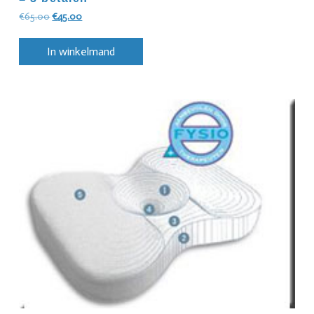
€
65.00
€
45.00
In winkelmand