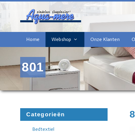
Home
Webshop
Onze Klanten
O
801
Categorieën
Bedtextiel