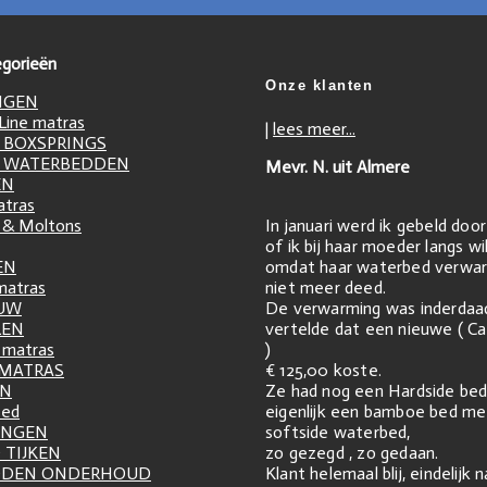
gorieën
Onze klanten
NGEN
ine matras
|
lees meer...
 BOXSPRINGS
 WATERBEDDEN
Mevr. N. uit Almere
EN
atras
In januari werd ik gebeld doo
 & Moltons
of ik bij haar moeder langs w
omdat haar waterbed verwar
EN
niet meer deed.
matras
De verwarming was inderdaa
UW
vertelde dat een nieuwe ( Ca
LEN
)
matras
€ 125,00 koste.
 MATRAS
Ze had nog een Hardside bed
EN
eigenlijk een bamboe bed me
zed
softside waterbed,
INGEN
zo gezegd , zo gedaan.
 TIJKEN
Klant helemaal blij, eindelijk 
DDEN ONDERHOUD