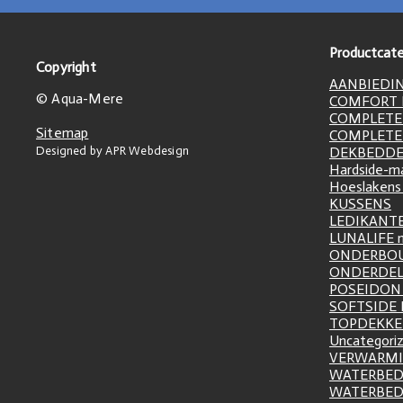
Productcate
Copyright
AANBIEDI
© Aqua-Mere
COMFORT L
COMPLETE
Sitemap
COMPLETE
Designed by APR Webdesign
DEKBEDD
Hardside-m
Hoeslakens
KUSSENS
LEDIKANT
LUNALIFE 
ONDERBO
ONDERDE
POSEIDON 
SOFTSIDE
TOPDEKK
Uncategori
VERWARM
WATERBED
WATERBE