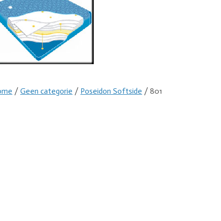
ome
/
Geen categorie
/
Poseidon Softside
/ 801