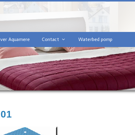
ver Aquamere
Contact
Waterbed pomp
801