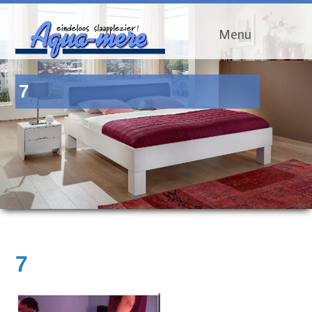
Menu
7
7