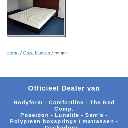
Home
/
Onze Klanten
/ hoope
Officieel Dealer van
Bodyform - Comfortline - The Bed
Comp.
Poseidon - Lunalife - Sam's -
Polypreen boxsprings / matrassen -
Duckydons -