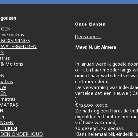
gorieën
Onze klanten
NGEN
ine matras
|
lees meer...
 BOXSPRINGS
 WATERBEDDEN
Mevr. N. uit Almere
EN
atras
In januari werd ik gebeld doo
 & Moltons
of ik bij haar moeder langs w
omdat haar waterbed verwar
EN
niet meer deed.
matras
De verwarming was inderdaa
UW
vertelde dat een nieuwe ( Ca
LEN
)
matras
€ 125,00 koste.
 MATRAS
Ze had nog een Hardside bed
EN
eigenlijk een bamboe bed me
zed
softside waterbed,
INGEN
zo gezegd , zo gedaan.
 TIJKEN
Klant helemaal blij, eindelijk 
DDEN ONDERHOUD