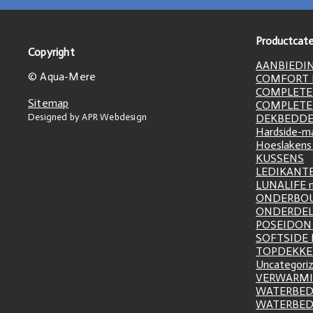
Productcate
Copyright
AANBIEDI
© Aqua-Mere
COMFORT L
COMPLETE
Sitemap
COMPLETE
Designed by APR Webdesign
DEKBEDD
Hardside-m
Hoeslakens
KUSSENS
LEDIKANT
LUNALIFE 
ONDERBO
ONDERDE
POSEIDON 
SOFTSIDE
TOPDEKK
Uncategori
VERWARM
WATERBED
WATERBE