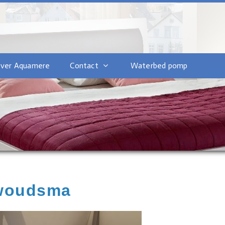
ver Aquamere
Contact
Waterbed pomp
woudsma