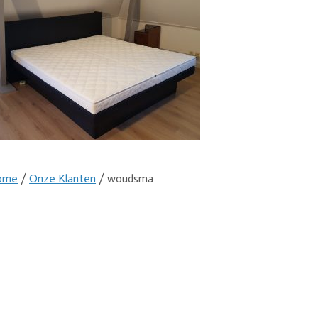
ome
/
Onze Klanten
/ woudsma