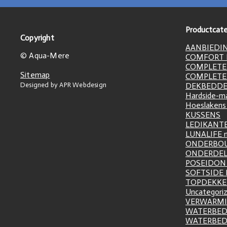
Productcate
Copyright
AANBIEDI
© Aqua-Mere
COMFORT L
COMPLETE
Sitemap
COMPLETE
Designed by APR Webdesign
DEKBEDD
Hardside-m
Hoeslakens
KUSSENS
LEDIKANT
LUNALIFE 
ONDERBO
ONDERDE
POSEIDON 
SOFTSIDE
TOPDEKK
Uncategori
VERWARM
WATERBED
WATERBE