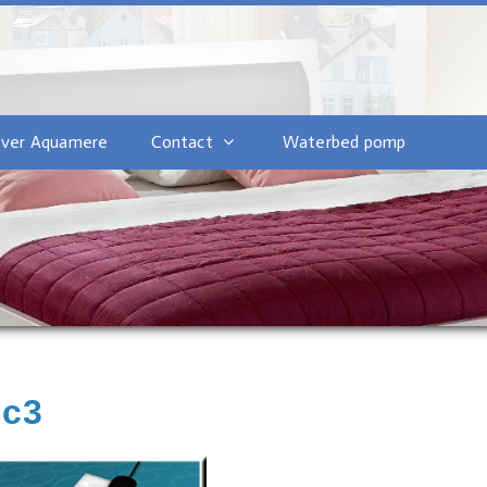
ver Aquamere
Contact
Waterbed pomp
ac3