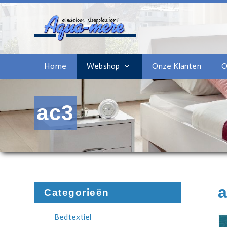
Home
Webshop
Onze Klanten
O
ac3
Categorieën
Bedtextiel