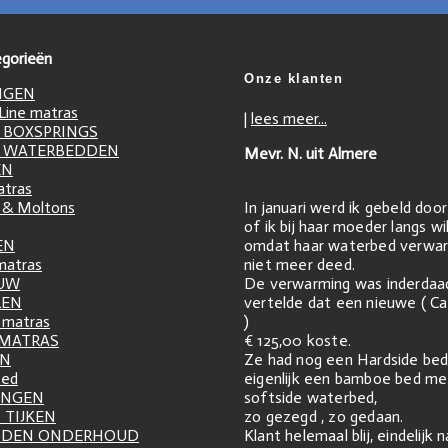
gorieën
Onze klanten
NGEN
ine matras
|
lees meer...
 BOXSPRINGS
 WATERBEDDEN
Mevr. N. uit Almere
EN
atras
In januari werd ik gebeld doo
 & Moltons
of ik bij haar moeder langs w
omdat haar waterbed verwar
EN
niet meer deed.
matras
De verwarming was inderdaa
UW
vertelde dat een nieuwe ( Ca
LEN
)
matras
€ 125,00 koste.
 MATRAS
Ze had nog een Hardside bed
EN
eigenlijk een bamboe bed me
zed
softside waterbed,
INGEN
zo gezegd , zo gedaan.
 TIJKEN
Klant helemaal blij, eindelijk 
DDEN ONDERHOUD