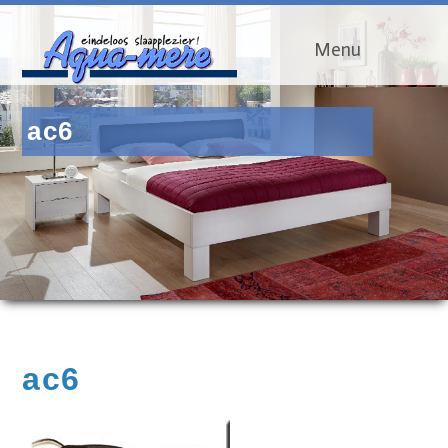
Menu
ac6
ac6